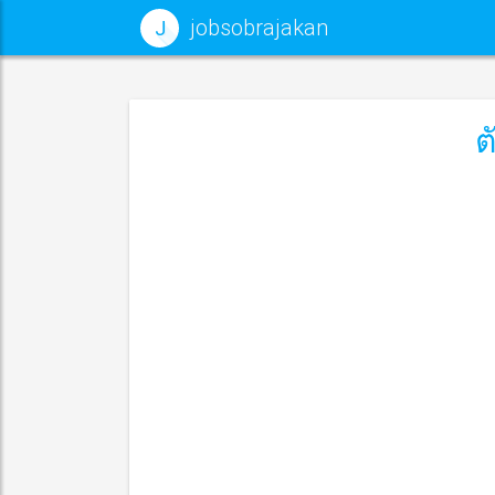
jobsobrajakan
J
ต