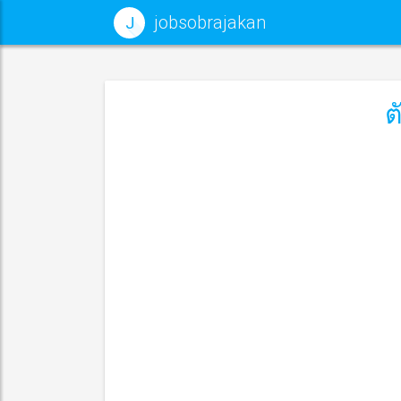
jobsobrajakan
J
ต