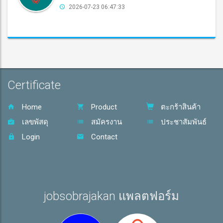
2026-07-23 06:47:33
Certificate
Home
Product
ตะกร้าสินค้า
เลขพัสดุ
สมัครงาน
ประชาสัมพันธ์
Login
Contact
jobsobrajakan แพลตฟอร์ม