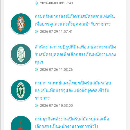
2026-08-03 09:17:43
กรมทรัพยากรธรณีเปิดรับสมัครสอบแข่งขัน
เพื่อบรรจุและแต่งตั้งบุคคลเข้ารับราชการ
2026-07-29 11:57:41
สำนักงานการปฏิรูปที่ดินเพื่อเกษตรกรรมเปิด
รับสมัครบุคคลเพื่อเลือกสรรเป็นพนักงานกอง
ทุนฯ
2026-07-26 11:03:26
กรมการแพทย์แผนไทยฯเปิดรับสมัครสอบ
แข่งขันเพื่อบรรจุและแต่งตั้งบุคคลเข้ารับ
ราชการ
2026-07-26 10:53:00
กรมธุรกิจพลังงานเปิดรับสมัครบุคคลเพื่อ
เลือกสรรเป็นพนักงานราชการทั่วไป