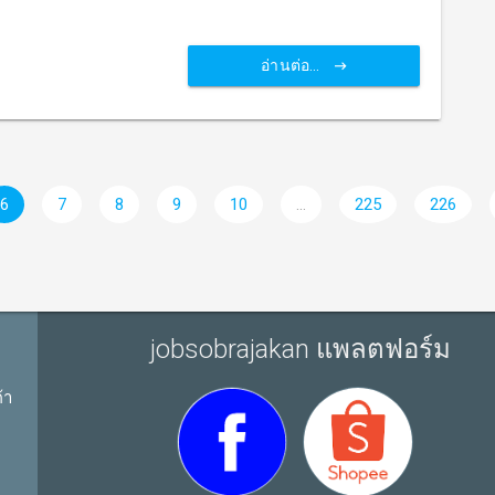
อ่านต่อ...
6
7
8
9
10
...
225
226
jobsobrajakan แพลตฟอร์ม
้า