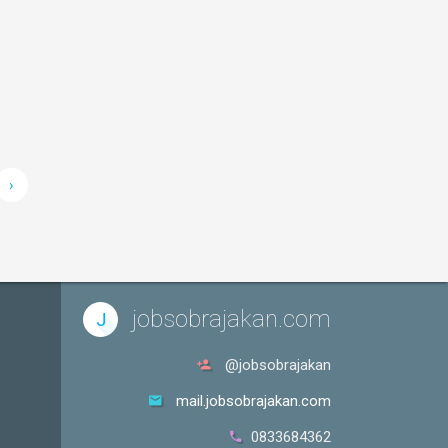
›
jobsobrajakan.com
J
@jobsobrajakan
mail.jobsobrajakan.com
0833684362