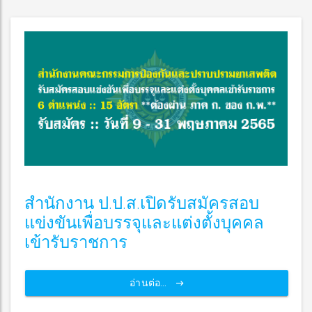
สำนักงาน ป.ป.ส.เปิดรับสมัครสอบ
แข่งขันเพื่อบรรจุและแต่งตั้งบุคคล
เข้ารับราชการ
อ่านต่อ...